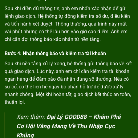
Sau khi điền đủ thông tin, anh em nhấn xác nhận để gửi
lệnh giao dịch. Hệ thống tự động kiểm tra số dư, điều kiện
và tiến hành xét duyệt. Thông thường, quá trình này mất
vài phút nhưng có thể lâu hơn vào giờ cao điểm. Anh em
chỉ cần đợi thông báo xác nhận từ nền tảng.
Bước 4: Nhận thông báo và kiểm tra tài khoản
Sau khi nền tảng xử lý xong, hệ thống gửi thông báo về kết
quả giao dịch. Lúc này, anh em chỉ cần kiểm tra tài khoản
ngân hàng để đảm bảo đã nhận đúng số thưởng. Nếu có
sự cố, có thể liên hệ ngay bộ phận hỗ trợ để được xử lý
nhanh chóng. Một khi hoàn tất, giao dịch kết thúc an toàn,
thuận lợi.
Xem thêm:
Đại Lý GOOD88 – Khám Phá
Cơ Hội Vàng Mang Về Thu Nhập Cực
Khủng