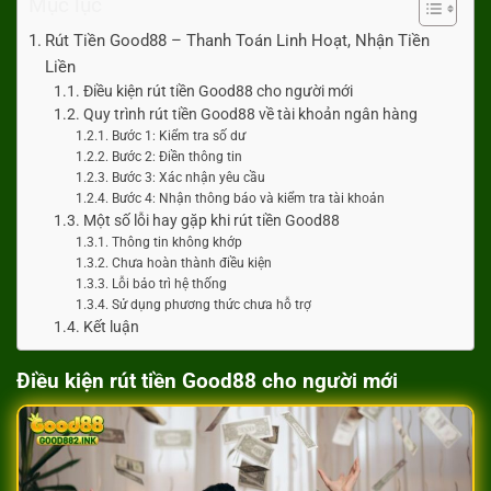
Mục lục
Rút Tiền Good88 – Thanh Toán Linh Hoạt, Nhận Tiền
Liền
Điều kiện rút tiền Good88 cho người mới
Quy trình rút tiền Good88 về tài khoản ngân hàng
Bước 1: Kiểm tra số dư
Bước 2: Điền thông tin
Bước 3: Xác nhận yêu cầu
Bước 4: Nhận thông báo và kiểm tra tài khoản
Một số lỗi hay gặp khi rút tiền Good88
Thông tin không khớp
Chưa hoàn thành điều kiện
Lỗi bảo trì hệ thống
Sử dụng phương thức chưa hỗ trợ
Kết luận
Điều kiện rút tiền Good88 cho người mới