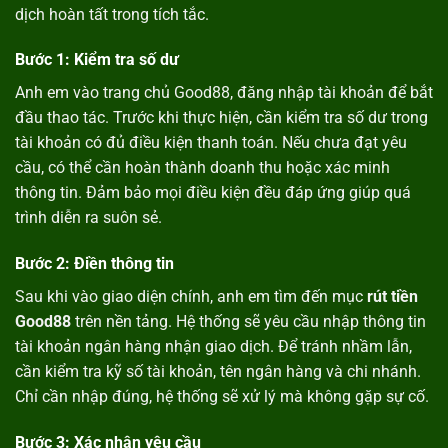
dịch hoàn tất trong tích tắc.
Bước 1: Kiểm tra số dư
Anh em vào trang chủ Good88, đăng nhập tài khoản để bắt
đầu thao tác. Trước khi thực hiện, cần kiểm tra số dư trong
tài khoản có đủ điều kiện thanh toán. Nếu chưa đạt yêu
cầu, có thể cần hoàn thành doanh thu hoặc xác minh
thông tin. Đảm bảo mọi điều kiện đều đáp ứng giúp quá
trình diễn ra suôn sẻ.
Bước 2: Điền thông tin
Sau khi vào giao diện chính, anh em tìm đến mục
rút tiền
Good88
trên nền tảng. Hệ thống sẽ yêu cầu nhập thông tin
tài khoản ngân hàng nhận giao dịch. Để tránh nhầm lẫn,
cần kiểm tra kỹ số tài khoản, tên ngân hàng và chi nhánh.
Chỉ cần nhập đúng, hệ thống sẽ xử lý mà không gặp sự cố.
Bước 3: Xác nhận yêu cầu