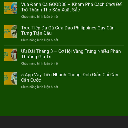
Nhận
Vua Đánh Cá GOOD88 – Khám Phá Cách Chơi Để
Chọn
Nhiều
Diện
Hoàn
Trở Thành Thợ Săn Xuất Sắc
Nhất
Chiến
Hảo
ở
Chức năng bình luận bị tắt
Kê
Dành
Vua
Có
Cho
Đánh
Trực Tiếp Đá Gà Cựa Dao Philippines Gay Cấn
Vảy
Bạ
Cá
Gà
Từng Trận Đấu
GOOD88
Tốt:
ở
Chức năng bình luận bị tắt
–
Đánh
Trực
Khám
Bại
Tiếp
Ưu Đãi Tháng 3 – Cơ Hội Vàng Trúng Nhiều Phần
Phá
Mọi
Đá
Cách
Thưởng Giá Trị
Đối
Gà
Chơi
Thủ
ở
Chức năng bình luận bị tắt
Cựa
Để
Ưu
Dao
Trở
Đãi
5 App Vay Tiền Nhanh Chóng, Đơn Giản Chỉ Cần
Philippines
Thành
Tháng
Gay
Căn Cước
Thợ
3
Cấn
Săn
ở
Chức năng bình luận bị tắt
–
Từng
Xuất
5
Cơ
Trận
Sắc
App
Hội
Đấu
Vay
Vàng
Tiền
Trúng
Nhanh
Nhiều
Chóng,
Phần
Đơn
Thưởng
Giản
Giá