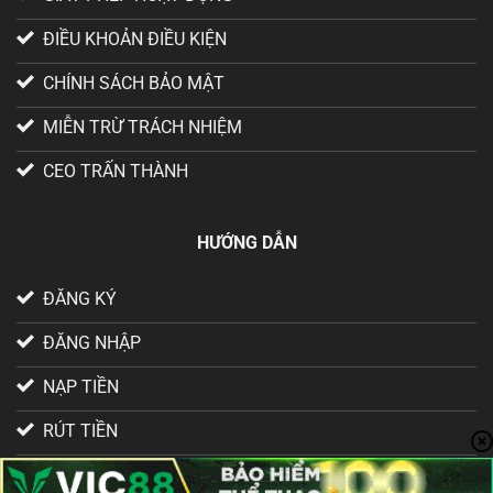
ĐIỀU KHOẢN ĐIỀU KIỆN
CHÍNH SÁCH BẢO MẬT
MIỄN TRỪ TRÁCH NHIỆM
CEO TRẤN THÀNH
HƯỚNG DẪN
ĐĂNG KÝ
ĐĂNG NHẬP
NẠP TIỀN
RÚT TIỀN
ĐẠI LÝ