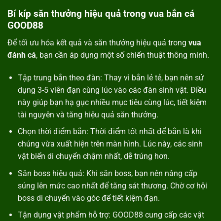
Bí kíp săn thưởng hiệu quả trong vua bắn cá
GOOD88
Để tối ưu hóa kết quả và săn thưởng hiệu quả trong
vua
đánh cá
, bạn cần áp dụng một số chiến thuật thông minh.
Tập trung bắn theo đàn: Thay vì bắn lẻ tẻ, bạn nên sử
dụng 3-5 viên đạn cùng lúc vào các đàn sinh vật. Điều
này giúp bạn hạ gục nhiều mục tiêu cùng lúc, tiết kiệm
tài nguyên và tăng hiệu quả săn thưởng.
Chọn thời điểm bắn: Thời điểm tốt nhất để bắn là khi
chúng vừa xuất hiện trên màn hình. Lúc này, các sinh
vật biển di chuyển chậm nhất, dễ trúng hơn.
Săn boss hiệu quả: Khi săn boss, bạn nên nâng cấp
súng lên mức cao nhất để tăng sát thương. Chờ cơ hội
boss di chuyển vào góc để tiết kiệm đạn.
Tận dụng vật phẩm hỗ trợ: GOOD88 cung cấp các vật