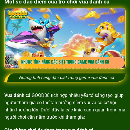
Một số đặc điểm của trò chơi vua đánh cá
Những tính năng đặc biệt trong game vua đánh cá
Vua đánh cá
GOOD88 tích hợp nhiều yếu tố sáng tạo, giúp
người tham gia có thể tận hưởng niềm vui và có cơ hội
nhận thưởng lớn. Dưới đây là các khía cạnh quan trọng mà
người chơi cần nắm trước khi tham gia: