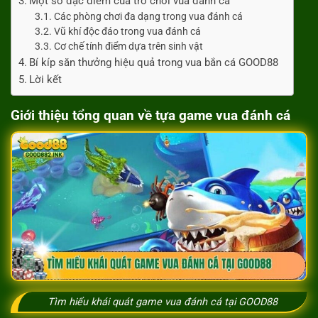
Một số đặc điểm của trò chơi vua đánh cá
Các phòng chơi đa dạng trong vua đánh cá
Vũ khí độc đáo trong vua đánh cá
Cơ chế tính điểm dựa trên sinh vật
Bí kíp săn thưởng hiệu quả trong vua bắn cá GOOD88
Lời kết
Giới thiệu tổng quan về tựa game vua đánh cá
Tìm hiểu khái quát game vua đánh cá tại GOOD88