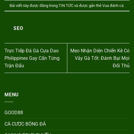
Bài viết này được đăng trong
TIN TỨC
và được gắn thẻ
Vua đánh cá
.
SEO
Trực Tiếp Đá Gà Cựa Dao
Mẹo Nhận Diện Chiến Kê Có
Philippines Gay Cấn Từng
Vảy Gà Tốt: Đánh Bại Mọi
Trận Đấu
Đối Thủ
MENU
GOOD88
CÁ CƯỢC BÓNG ĐÁ