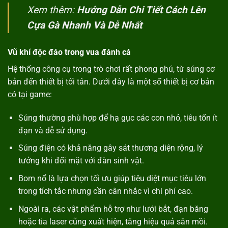
Xem thêm:
Hướng Dẫn Chi Tiết Cách Lên
Cựa Gà Nhanh Và Dễ Nhất
Vũ khí độc đáo trong vua đánh cá
Hệ thống công cụ trong trò chơi rất phong phú, từ súng cơ
bản đến thiết bị tối tân. Dưới đây là một số thiết bị cơ bản
có tại game:
Súng thường phù hợp để hạ gục các con nhỏ, tiêu tốn ít
đạn và dễ sử dụng.
Súng điện có khả năng gây sát thương diện rộng, lý
tưởng khi đối mặt với đàn sinh vật.
Bom nổ là lựa chọn tối ưu giúp tiêu diệt mục tiêu lớn
trong tích tắc nhưng cần cân nhắc vì chi phí cao.
Ngoài ra, các vật phẩm hỗ trợ như lưới bắt, đạn băng
hoặc tia laser cũng xuất hiện, tăng hiệu quả săn mồi.