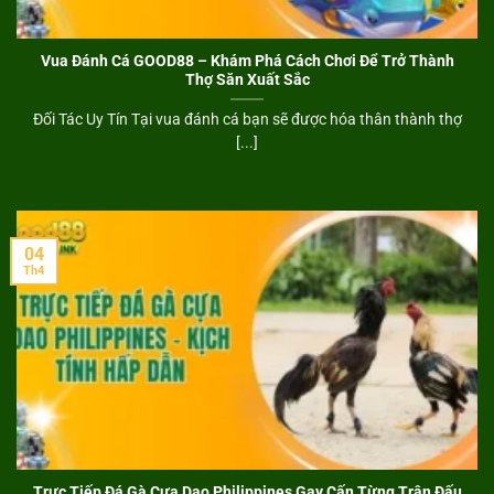
Vua Đánh Cá GOOD88 – Khám Phá Cách Chơi Để Trở Thành
Thợ Săn Xuất Sắc
Đối Tác Uy Tín Tại vua đánh cá bạn sẽ được hóa thân thành thợ
[...]
04
Th4
Trực Tiếp Đá Gà Cựa Dao Philippines Gay Cấn Từng Trận Đấu