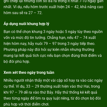
ghi chép lại những con số đã ra trong ít nhất 7-10 ngày gần
nhất. Ví dụ, nếu hôm trước xuất hiện 24 – 42, khả năng cao
hôm sau sẽ ra 27 – 72.
Áp dụng nuôi khung hợp lý
Bạn có thể chọn khung 3 ngày hoặc 5 ngày tùy theo nguồn
vốn và mức độ tin tưởng. Chẳng hạn, nếu 47 – 74 xuất
hiện hôm nay, hãy nuôi 79 – 97 trong 3 ngày tiếp theo.
Phương pháp này đòi hỏi sự kiên nhẫn nhưng thường
mang lại kết quả tích cực nếu bạn chọn đúng thời điểm và
bộ đôi phù hợp.
Xem xét theo ngày trong tuần
Nhiều người nhận thấy một vài cặp số hay ra vào các ngày
cụ thể. Ví dụ, 33 – 29 thường xuất hiện vào thứ Hai, trong
khi 97 – 79 dễ ra vào thứ Bảy. Hãy thử thống kê kết quả
theo từng ngày để tìm ra quy luật riêng, từ đó chọn bộ đôi
phù hợp với thời điểm chơi.