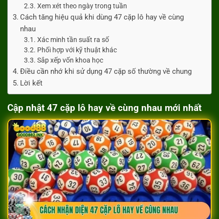
Xem xét theo ngày trong tuần
Cách tăng hiệu quả khi dùng 47 cặp lô hay về cùng
nhau
Xác minh tần suất ra số
Phối hợp với kỹ thuật khác
Sắp xếp vốn khoa học
Điều cần nhớ khi sử dụng 47 cặp số thường về chung
Lời kết
Cập nhật 47 cặp lô hay về cùng nhau mới nhất