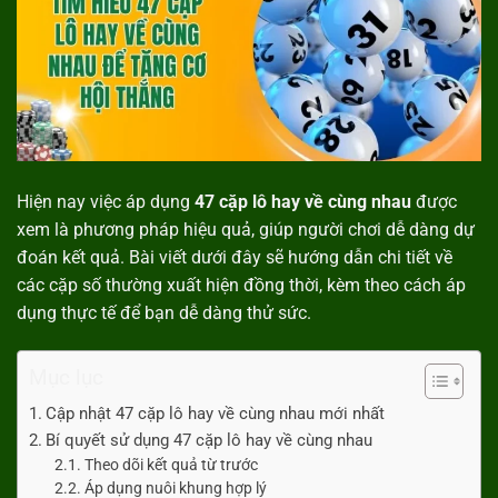
Hiện nay việc áp dụng
47 cặp lô hay về cùng nhau
được
xem là phương pháp hiệu quả, giúp người chơi dễ dàng dự
đoán kết quả. Bài viết dưới đây sẽ hướng dẫn chi tiết về
các cặp số thường xuất hiện đồng thời, kèm theo cách áp
dụng thực tế để bạn dễ dàng thử sức.
Mục lục
Cập nhật 47 cặp lô hay về cùng nhau mới nhất
Bí quyết sử dụng 47 cặp lô hay về cùng nhau
Theo dõi kết quả từ trước
Áp dụng nuôi khung hợp lý