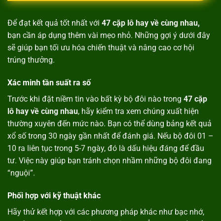
Để đạt kết quả tốt nhất với
47 cặp lô hay về cùng nhau,
bạn cần áp dụng thêm vài mẹo nhỏ. Những gợi ý dưới đây
sẽ giúp bạn tối ưu hóa chiến thuật và nâng cao cơ hội
trúng thưởng.
Xác minh tần suất ra số
Trước khi đặt niềm tin vào bất kỳ bộ đôi nào trong
47 cặp
lô hay về cùng nhau
, hãy kiểm tra xem chúng xuất hiện
thường xuyên đến mức nào. Bạn có thể dùng bảng kết quả
xổ số trong 30 ngày gần nhất để đánh giá. Nếu bộ đôi 01 –
10 ra liên tục trong 5-7 ngày, đó là dấu hiệu đáng để đầu
tư. Việc này giúp bạn tránh chọn nhầm những bộ đôi đang
“nguội”.
Phối hợp với kỹ thuật khác
Hãy thử kết hợp với các phương pháp khác như bạc nhớ,