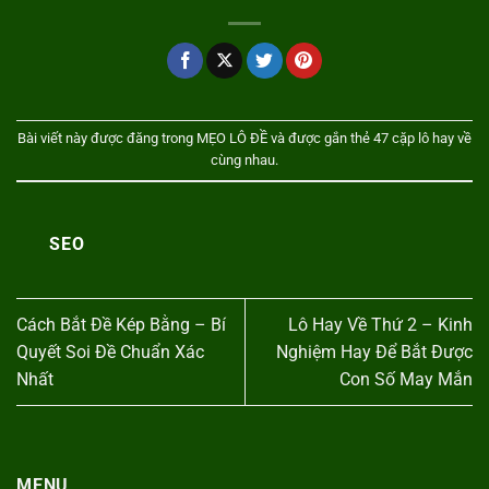
Bài viết này được đăng trong
MẸO LÔ ĐỀ
và được gắn thẻ
47 cặp lô hay về
cùng nhau
.
SEO
Cách Bắt Đề Kép Bằng – Bí
Lô Hay Về Thứ 2 – Kinh
Quyết Soi Đề Chuẩn Xác
Nghiệm Hay Để Bắt Được
Nhất
Con Số May Mắn
MENU