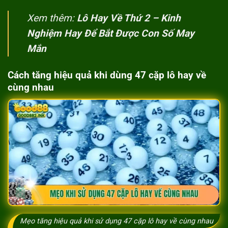
Xem thêm:
Lô Hay Về Thứ 2 – Kinh
Nghiệm Hay Để Bắt Được Con Số May
Mắn
Cách tăng hiệu quả khi dùng 47 cặp lô hay về
cùng nhau
Mẹo tăng hiệu quả khi sử dụng 47 cặp lô hay về cùng nhau