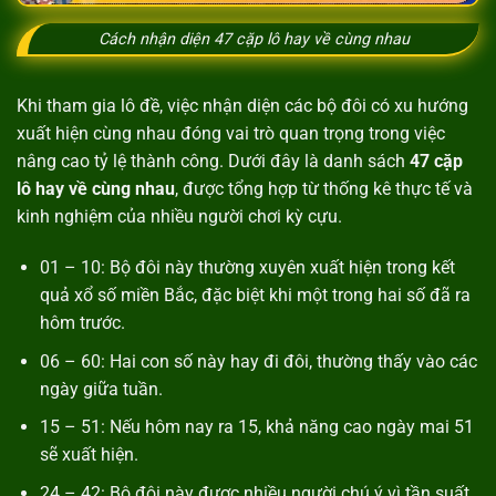
Cách nhận diện 47 cặp lô hay về cùng nhau
Khi tham gia lô đề, việc nhận diện các bộ đôi có xu hướng
xuất hiện cùng nhau đóng vai trò quan trọng trong việc
nâng cao tỷ lệ thành công. Dưới đây là danh sách
47 cặp
lô hay về cùng nhau
, được tổng hợp từ thống kê thực tế và
kinh nghiệm của nhiều người chơi kỳ cựu.
01 – 10: Bộ đôi này thường xuyên xuất hiện trong kết
quả xổ số miền Bắc, đặc biệt khi một trong hai số đã ra
hôm trước.
06 – 60: Hai con số này hay đi đôi, thường thấy vào các
ngày giữa tuần.
15 – 51: Nếu hôm nay ra 15, khả năng cao ngày mai 51
sẽ xuất hiện.
24 – 42: Bộ đôi này được nhiều người chú ý vì tần suất