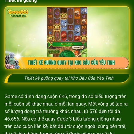
Thiết kế guồng
Thiết kế guồng quay tại Kho Báu Của Yêu Tinh
Game có định dạng cuộn 6×6, trong đó số biểu tượng trên
mỗi cuộn sẽ khác nhau ở mỗi lần quay. Một vòng sẽ tạo ra
số lượng dòng trả thưởng khác nhau, từ 576 đến tối đa
46.656. Nếu có thể quay được 3 biểu tượng giống nhau
trên các cuộn liền kề, bắt đầu từ cuộn ngoài cùng bên trái,
thì số tiền thắng tương ứng sẽ được cộng vào số dư.