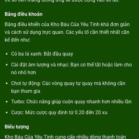
Bảng điều khoản
Bảng điều khiển của Kho Báu Của Yêu Tinh khá đơn giản
và cách sử dụng trực quan. Các yếu tố cần thiết nhất cần
kể đến như:
Cỏ ba lá xanh: Bắt đầu quay
Cài đặt âm lượng và nhạc: Bạn có thể tắt hoặc làm cho
nó nhỏ hơn
Chơi tự động: Các vòng quay tự quay mà không cần
bạn tham gia
Turbo: Chức năng giúp cuộn quay nhanh hơn nhiều lần
Cược: Mức cược quy định từ 0.20 đến 20 xu
Biểu tượng
Kho Báu Của Yêu Tinh cung cấp nhiều dòng thanh toán