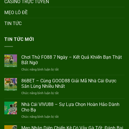
CASINO TRỰC TUYẾN
MẸO LÔ ĐỀ
TIN TỨC
TIN TỨC MỚI
Chơi Thử FO88 7 Ngày – Kết Quả Khiến Bạn Thật
Bất Ngờ
ở
Chức năng bình luận bị tắt
Chơi
Thử
86BET – Cùng GOOD88 Giải Mã Nhà Cái Được
FO88
Săn Lùng Nhiều Nhất
7
ở
Chức năng bình luận bị tắt
Ngày
86BET
–
–
Nhà Cái VIVU88 – Sự Lựa Chọn Hoàn Hảo Dành
Kết
Cùng
Quả
Cho Bạ
GOOD88
Khiến
ở
Chức năng bình luận bị tắt
Giải
Bạn
Nhà
Mã
Thật
Cái
Mẹo Nhận Diện Chiến Kê Có Vảy Gà Tốt: Đánh Bại
Nhà
Bất