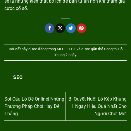
sẽ là những kiến thật bổ ích để bạn tự tin hơn khi tham gia
cược xổ số.
Bài viết này được đăng trong
MẸO LÔ ĐỀ
và được gắn thẻ
Song thủ lô
khung 2 ngày
.
SEO
Soi Cầu Lô Đề Online| Những
Bí Quyết Nuôi Lô Kép Khung
Phương Pháp Chơi Hay Dễ
1 Ngày Hiệu Quả Nhất Cho
Thắng
Người Chơi Mới