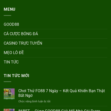
MENU
GOOD88
CÁ CƯỢC BÓNG ĐÁ
CASINO TRỰC TUYẾN
MẸO LÔ ĐỀ
TIN TỨC
TIN TỨC MỚI
Chơi Thử FO88 7 Ngày – Kết Quả Khiến Bạn Thật
Bất Ngờ
ở
Chức năng bình luận bị tắt
Chơi
Thử