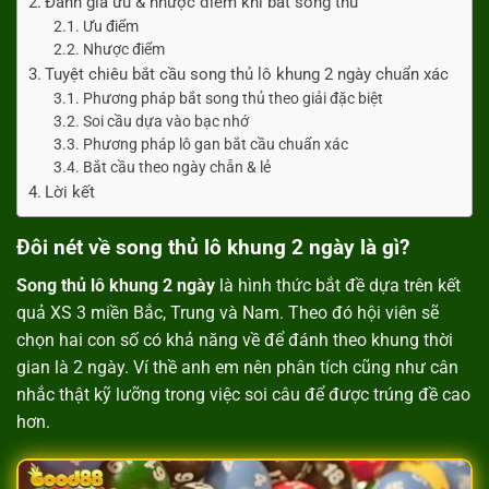
Đánh giá ưu & nhược điểm khi bắt song thủ
Ưu điểm
Nhược điểm
Tuyệt chiêu bắt cầu song thủ lô khung 2 ngày chuẩn xác
Phương pháp bắt song thủ theo giải đặc biệt
Soi cầu dựa vào bạc nhớ
Phương pháp lô gan bắt cầu chuẩn xác
Bắt cầu theo ngày chẵn & lẻ
Lời kết
Đôi nét về song thủ lô khung 2 ngày là gì?
Song thủ lô khung 2 ngày
là hình thức bắt đề dựa trên kết
quả XS 3 miền Bắc, Trung và Nam. Theo đó hội viên sẽ
chọn hai con số có khả năng về để đánh theo khung thời
gian là 2 ngày. Ví thề anh em nên phân tích cũng như cân
nhắc thật kỹ lưỡng trong việc soi câu để được trúng đề cao
hơn.