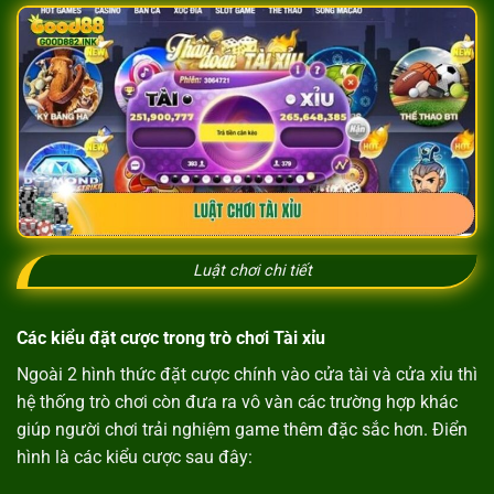
Luật chơi chi tiết
Các kiểu đặt cược trong trò chơi Tài xỉu
Ngoài 2 hình thức đặt cược chính vào cửa tài và cửa xỉu thì
hệ thống trò chơi còn đưa ra vô vàn các trường hợp khác
giúp người chơi trải nghiệm game thêm đặc sắc hơn. Điển
hình là các kiểu cược sau đây: