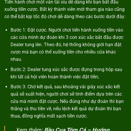
Tiến hành chơi một ván tài xỉu dễ dàng khi bạn bắt đầu
xuống tiền cược. Bất kỳ thành viên mới tham gia nào cũng
có thể bắt kịp tốc độ chơi dễ dàng theo các bước dưới đây:
Bước 1: Đặt cược. Người chơi tiến hành xuống tiền vào
các cửa mình dự đoán khi 3 con xúc xắc bắt đầu được
Dealer tung lên. Theo đó, hệ thống không giới hạn đặt
cược mà bạn có thể xuống tiền cho nhiều cửa khác
nhau.
Bước 2: Dealer tung xúc sắc được đựng trong hộp sau
khi tất cả hội viên hoàn thành việc đặt tiền;
Bước 3: Chờ kết quả, sau khoảng vài giây xúc xắc kết
quả sẽ xuất hiện, người chơi sẽ tính điểm dựa trên các
cửa mà mình đặt cược. Nếu đúng như dự đoán thì bạn
thắng và thu tiền về, nếu lệch kết quả dự đoán thì bạn
thua, đồng nghĩa mất sạch tiền cược.
Xem thêm:
Bầu Cua Tôm Cá – Hướng