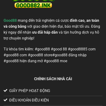
Good88
mang đến trải nghiệm cá cược
đỉnh cao, an toàn
và công bằng
với giao diện hiện đại, bảo mật tối ưu. Đăng
ký ngay để nhận
ưu đãi hấp dẫn
và tận hưởng dịch vụ hỗ
trợ chuyên nghiệp!
Từ khóa tìm kiếm: #good88 #good 88 #good8885 com
#good88 com #good88 store#good88 đăng nhập
#good88 hiện đang mở #good88 moe
CHÍNH SÁCH NHÀ CÁI
GIẤY PHÉP HOẠT ĐỘNG
ĐIỀU KHOẢN ĐIỀU KIỆN