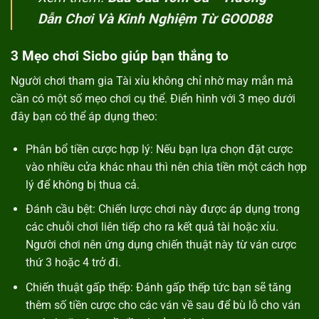
Dẫn Chơi Và Kinh Nghiệm Từ GOOD88
3 Mẹo chơi Sicbo giúp bạn thắng to
Người chơi tham gia Tài xỉu không chỉ nhờ may mắn mà
cần có một số mẹo chơi cụ thể. Điển hình với 3 mẹo dưới
đây bạn có thể áp dụng theo:
Phân bổ tiền cược hợp lý: Nếu bạn lựa chọn đặt cược
vào nhiều cửa khác nhau thì nên chia tiền một cách hợp
lý để không bị thua cả.
Đánh cầu bệt: Chiến lược chơi này được áp dụng trong
các chuỗi chơi liên tiếp cho ra kết quả tài hoặc xỉu.
Người chơi nên ứng dụng chiến thuật này từ ván cược
thứ 3 hoặc 4 trở đi.
Chiến thuật gấp thếp: Đánh gấp thếp tức bạn sẽ tăng
thêm số tiền cược cho các ván về sau để bù lỗ cho ván