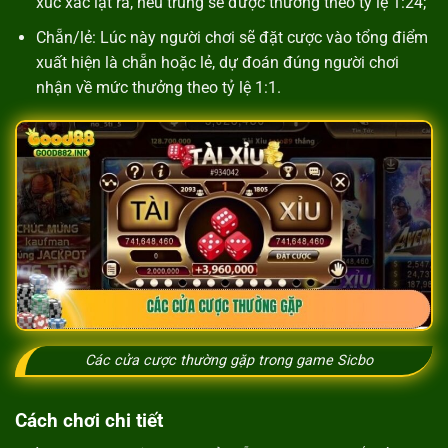
xúc xắc lật ra, nếu trúng sẽ được thưởng theo tỷ lệ 1:24;
Chẵn/lẻ: Lúc này người chơi sẽ đặt cược vào tổng điểm
xuất hiện là chẵn hoặc lẻ, dự đoán đúng người chơi
nhận về mức thưởng theo tỷ lệ 1:1.
Các cửa cược thường gặp trong game Sicbo
Cách chơi chi tiết