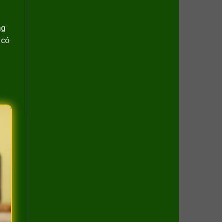
ng
 có