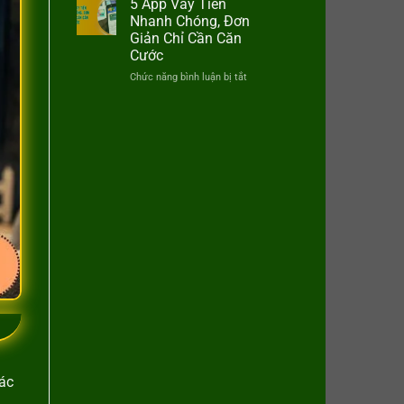
Săn
5 App Vay Tiền
Tháng
Cấn
Xuất
Nhanh Chóng, Đơn
3
Từng
Sắc
Giản Chỉ Cần Căn
–
Trận
Cước
Cơ
Đấu
Hội
ở
Chức năng bình luận bị tắt
Vàng
5
Trúng
App
Nhiều
Vay
Phần
Tiền
Thưởng
Nhanh
Giá
Chóng,
Trị
Đơn
Giản
Chỉ
Cần
Căn
Cước
các