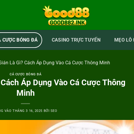
Á CƯỢC BÓNG ĐÁ
CASINO TRỰC TUYẾN
MẸO LÔ 
 Gián Là Gì? Cách Áp Dụng Vào Cá Cược Thông Minh
CÁ CƯỢC BÓNG ĐÁ
ì? Cách Áp Dụng Vào Cá Cược Thông
Minh
NG VÀO
THÁNG 3 16, 2025
BỞI
SEO