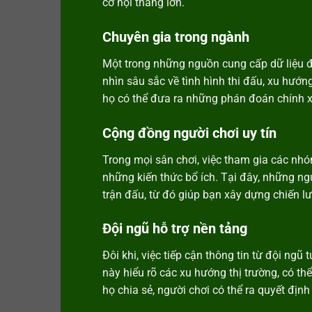
cơ hội thắng lớn.
Chuyên gia trong ngành
Một trong những nguồn cung cấp dữ liệu đ
nhìn sâu sắc về tình hình thi đấu, xu hướn
họ có thể đưa ra những phán đoán chính xá
Cộng đồng người chơi uy tín
Trong mọi sân chơi, việc tham gia các nhóm
những kiến thức bổ ích. Tại đây, những ngư
trận đấu, từ đó giúp bạn xây dựng chiến lư
Đội ngũ hỗ trợ nền tảng
Đôi khi, việc tiếp cận thông tin từ đội ngũ
này hiểu rõ các xu hướng thị trường, có t
họ chia sẻ, người chơi có thể ra quyết địn