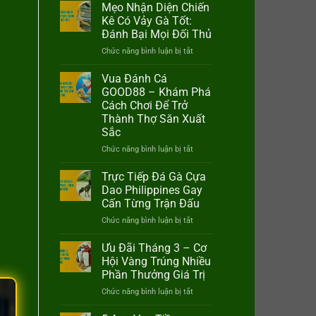
Cái
Cái
Mẹo Nhận Diện Chiến
VIVU88
Được
Kê Có Vảy Gà Tốt:
–
Săn
Đánh Bại Mọi Đối Thủ
Sự
Lùng
ở
Chức năng bình luận bị tắt
Lựa
Nhiều
Mẹo
Chọn
Nhất
Nhận
Hoàn
Vua Đánh Cá
Diện
Hảo
GOOD88 – Khám Phá
Chiến
Dành
Cách Chơi Để Trở
Kê
Cho
Thành Thợ Săn Xuất
Có
Bạ
Sắc
Vảy
Gà
ở
Chức năng bình luận bị tắt
Tốt:
Vua
Đánh
Đánh
Trực Tiếp Đá Gà Cựa
Bại
Cá
Dao Philippines Gay
Mọi
GOOD88
Cấn Từng Trận Đấu
Đối
–
Thủ
ở
Chức năng bình luận bị tắt
Khám
Trực
Phá
Tiếp
Cách
Ưu Đãi Tháng 3 – Cơ
Đá
Chơi
Hội Vàng Trúng Nhiều
Gà
Để
Phần Thưởng Giá Trị
Cựa
Trở
ở
Chức năng bình luận bị tắt
Dao
Thành
Ưu
Philippines
Thợ
Đãi
Gay