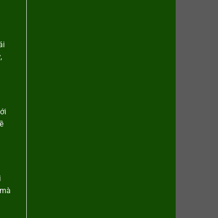
ái
,
ới
ề
i
u mà