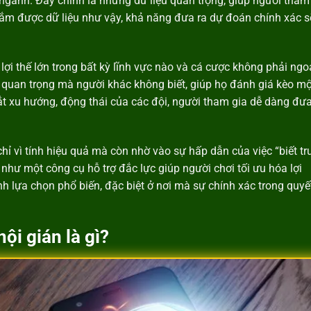
 ngành. Đây chính là những dữ liệu quan trọng, giúp người tham
nắm được dữ liệu như vậy, khả năng đưa ra dự đoán chính xác s
 lợi thế lớn trong bất kỳ lĩnh vực nào và cá cược không phải ngo
ết quan trọng mà người khác không biết, giúp họ đánh giá kèo mộ
t xu hướng, động thái của các đội, người tham gia dễ dàng đưa
hỉ vì tính hiệu quả mà còn nhờ vào sự hấp dẫn của việc “biết tr
như một công cụ hỗ trợ đắc lực giúp người chơi tối ưu hóa lợi
ành lựa chọn phổ biến, đặc biệt ở nơi mà sự chính xác trong quyế
ội gián là gì?