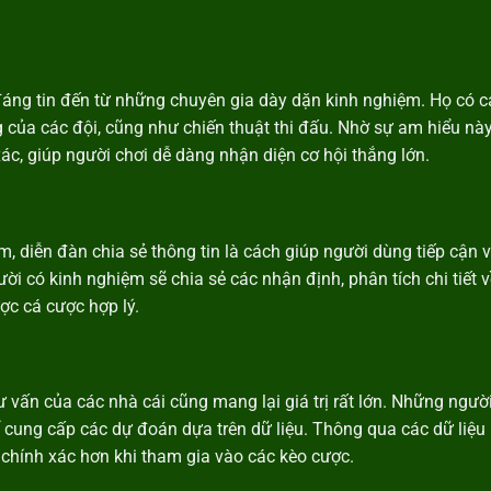
áng tin đến từ những chuyên gia dày dặn kinh nghiệm. Họ có c
g của các đội, cũng như chiến thuật thi đấu. Nhờ sự am hiểu này
c, giúp người chơi dễ dàng nhận diện cơ hội thắng lớn.
, diễn đàn chia sẻ thông tin là cách giúp người dùng tiếp cận v
ời có kinh nghiệm sẽ chia sẻ các nhận định, phân tích chi tiết v
ợc cá cược hợp lý.
 tư vấn của các nhà cái cũng mang lại giá trị rất lớn. Những ngườ
hể cung cấp các dự đoán dựa trên dữ liệu. Thông qua các dữ liệ
h chính xác hơn khi tham gia vào các kèo cược.