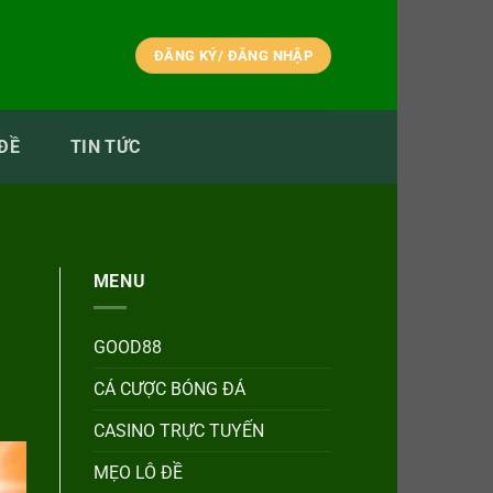
ĐĂNG KÝ/ ĐĂNG NHẬP
ĐỀ
TIN TỨC
MENU
GOOD88
CÁ CƯỢC BÓNG ĐÁ
CASINO TRỰC TUYẾN
MẸO LÔ ĐỀ