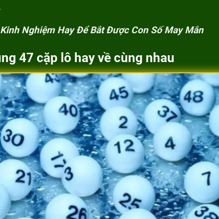
.
 Kinh Nghiệm Hay Để Bắt Được Con Số May Mắn
ùng 47 cặp lô hay về cùng nhau