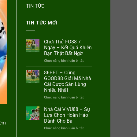
TIN TỨC
TIN TỨC MỚI
Chơi Thử FO88 7
Ngày – Kết Quả Khiến
Bạn Thật Bất Ngờ
ở
Chức năng bình luận bị tắt
Chơi
Thử
86BET – Cùng
FO88
GOOD88 Giải Mã Nhà
7
Cái Được Săn Lùng
Ngày
Nhiều Nhất
–
Kết
ở
Chức năng bình luận bị tắt
Quả
86BET
Khiến
–
Nhà Cái VIVU88 – Sự
Bạn
Cùng
Lựa Chọn Hoàn Hảo
Thật
GOOD88
Dành Cho Bạ
kèm
Bất
Giải
Ngờ
ở
Chức năng bình luận bị tắt
Mã
Nhà
Nhà