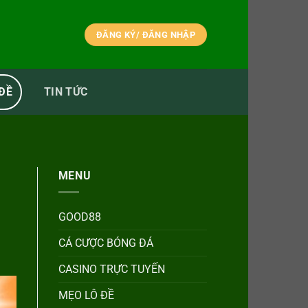
ĐĂNG KÝ/ ĐĂNG NHẬP
ĐỀ
TIN TỨC
MENU
GOOD88
CÁ CƯỢC BÓNG ĐÁ
CASINO TRỰC TUYẾN
MẸO LÔ ĐỀ