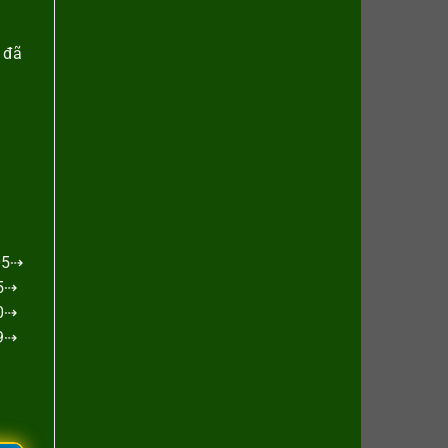
ố đã
 05⇢
5⇢
0⇢
9⇢