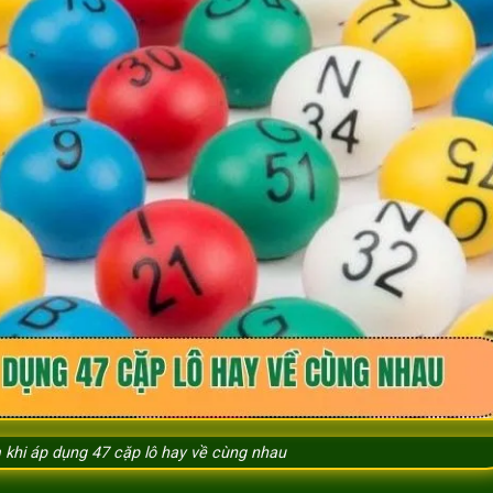
 khi áp dụng 47 cặp lô hay về cùng nhau