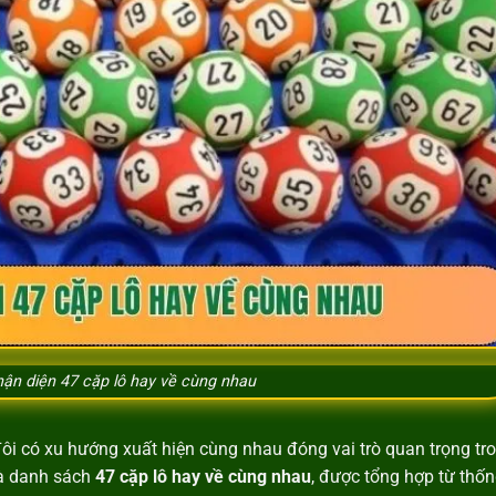
ận diện 47 cặp lô hay về cùng nhau
 đôi có xu hướng xuất hiện cùng nhau đóng vai trò quan trọng tr
là danh sách
47 cặp lô hay về cùng nhau
, được tổng hợp từ thố