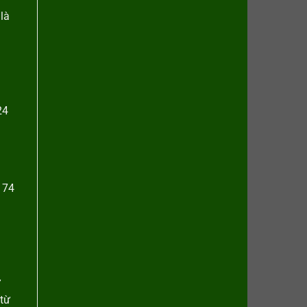
là
24
 74
ứ
 từ