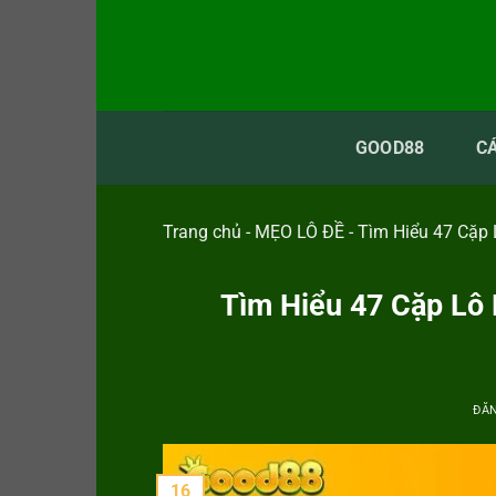
Bỏ
qua
nội
dung
GOOD88
C
Trang chủ
-
MẸO LÔ ĐỀ
-
Tìm Hiểu 47 Cặp
Tìm Hiểu 47 Cặp Lô
ĐĂ
16