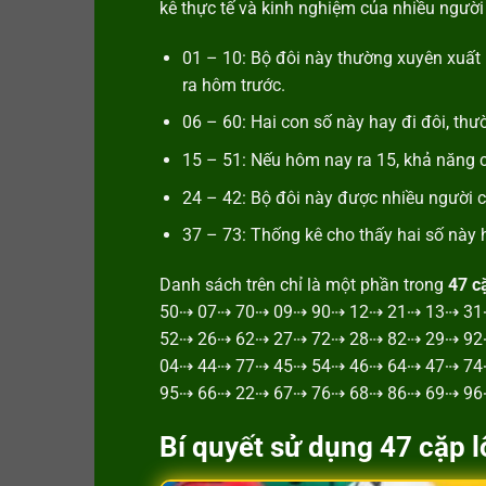
kê thực tế và kinh nghiệm của nhiều người
01 – 10: Bộ đôi này thường xuyên xuất h
ra hôm trước.
06 – 60: Hai con số này hay đi đôi, thư
15 – 51: Nếu hôm nay ra 15, khả năng c
24 – 42: Bộ đôi này được nhiều người c
37 – 73: Thống kê cho thấy hai số này 
Danh sách trên chỉ là một phần trong
47 c
50⇢ 07⇢ 70⇢ 09⇢ 90⇢ 12⇢ 21⇢ 13⇢ 31
52⇢ 26⇢ 62⇢ 27⇢ 72⇢ 28⇢ 82⇢ 29⇢ 92
04⇢ 44⇢ 77⇢ 45⇢ 54⇢ 46⇢ 64⇢ 47⇢ 74
95⇢ 66⇢ 22⇢ 67⇢ 76⇢ 68⇢ 86⇢ 69⇢ 96
Bí quyết sử dụng 47 cặp 