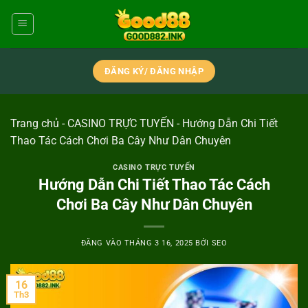
Bỏ
qua
nội
dung
ĐĂNG KÝ/ ĐĂNG NHẬP
Trang chủ
-
CASINO TRỰC TUYẾN
-
Hướng Dẫn Chi Tiết
Thao Tác Cách Chơi Ba Cây Như Dân Chuyên
CASINO TRỰC TUYẾN
Hướng Dẫn Chi Tiết Thao Tác Cách
Chơi Ba Cây Như Dân Chuyên
ĐĂNG VÀO
THÁNG 3 16, 2025
BỞI
SEO
16
Th3