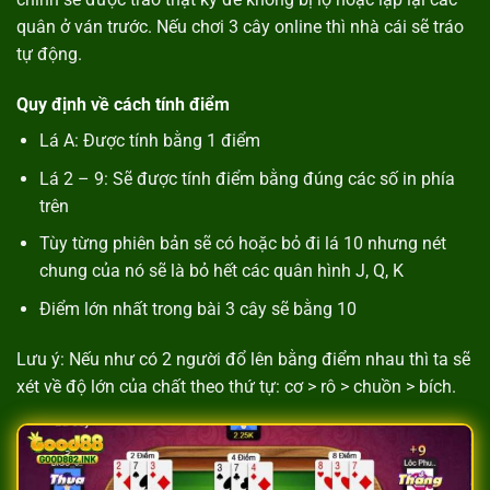
quân ở ván trước. Nếu chơi 3 cây online thì nhà cái sẽ tráo
tự động.
Quy định về cách tính điểm
Lá A: Được tính bằng 1 điểm
Lá 2 – 9: Sẽ được tính điểm bằng đúng các số in phía
trên
Tùy từng phiên bản sẽ có hoặc bỏ đi lá 10 nhưng nét
chung của nó sẽ là bỏ hết các quân hình J, Q, K
Điểm lớn nhất trong bài 3 cây sẽ bằng 10
Lưu ý: Nếu như có 2 người đổ lên bằng điểm nhau thì ta sẽ
xét về độ lớn của chất theo thứ tự: cơ > rô > chuồn > bích.