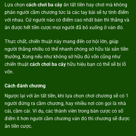
Lựa chọn
cách chơi ba cây
ăn tất tiền hay chơi mà không
phân người cầm chương tức là các tay bài sẽ tự tính điểm
với nhau. Cứ người nào có điểm cao nhất bàn thì thắng và
ăn được hết tiền cược mọi người đã bỏ xuống ở ván đó.
Thực chất, chiến thuật này mang đến cơ hội lớn, giúp
người thắng nhiều có thể nhanh chóng sở hữu tài sản tiền
thưởng, Xong nếu như không sở hữu đủ vốn cũng như
chiến thuật
cách chơi ba cây
hữu hiệu bạn có thể sẽ bị lỗ
vốn.
Cách đánh chương
Ngược lại với ăn tất tiền, khi lựa chọn chơi chương sẽ có 1
người đứng ra cầm chương, hay nhiều nơi còn gọi là nhà
cái, cầm cái. Ví dụ, các thành viên trong bàn cược có số
điểm ít hơn người cầm chương ván đó thì chương sẽ được
ăn tiền cược.