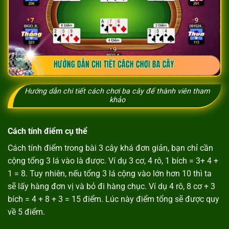
Hướng dẫn chi tiết cách chơi ba cây để thành viên tham
khảo
Cách tính điểm cụ thể
Cách tính điểm trong bài 3 cây khá đơn giản, bạn chỉ cần
cộng tổng 3 lá vào là được. Ví dụ 3 cơ, 4 rô, 1 bích = 3+ 4 +
1 = 8. Tuy nhiên, nếu tổng 3 lá cộng vào lớn hơn 10 thì ta
sẽ lấy hàng đơn vị và bỏ đi hàng chục. Ví dụ 4 rô, 8 cơ + 3
bích = 4 + 8 + 3 = 15 điểm. Lúc này điểm tổng sẽ được quy
về 5 điểm.