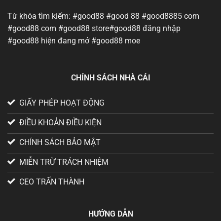
Từ khóa tìm kiếm: #good88 #good 88 #good8885 com
#good88 com #good88 store#good88 đăng nhập
#good88 hiện đang mở #good88 moe
CHÍNH SÁCH NHÀ CÁI
GIẤY PHÉP HOẠT ĐỘNG
ĐIỀU KHOẢN ĐIỀU KIỆN
CHÍNH SÁCH BẢO MẬT
MIỄN TRỪ TRÁCH NHIỆM
CEO TRẤN THÀNH
HƯỚNG DẪN