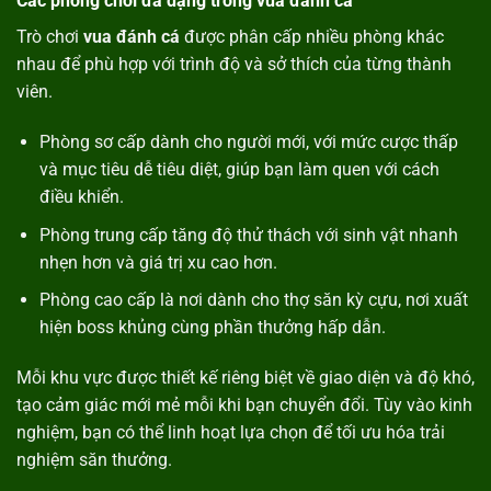
Các phòng chơi đa dạng trong vua đánh cá
Trò chơi
vua đánh cá
được phân cấp nhiều phòng khác
nhau để phù hợp với trình độ và sở thích của từng thành
viên.
Phòng sơ cấp dành cho người mới, với mức cược thấp
và mục tiêu dễ tiêu diệt, giúp bạn làm quen với cách
điều khiển.
Phòng trung cấp tăng độ thử thách với sinh vật nhanh
nhẹn hơn và giá trị xu cao hơn.
Phòng cao cấp là nơi dành cho thợ săn kỳ cựu, nơi xuất
hiện boss khủng cùng phần thưởng hấp dẫn.
Mỗi khu vực được thiết kế riêng biệt về giao diện và độ khó,
tạo cảm giác mới mẻ mỗi khi bạn chuyển đổi. Tùy vào kinh
nghiệm, bạn có thể linh hoạt lựa chọn để tối ưu hóa trải
nghiệm săn thưởng.