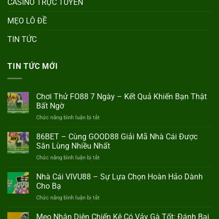
CASINO TRỰC TUYẾN
MẸO LÔ ĐỀ
TIN TỨC
TIN TỨC MỚI
Chơi Thử FO88 7 Ngày – Kết Quả Khiến Bạn Thật
Bất Ngờ
ở
Chức năng bình luận bị tắt
Chơi
Thử
86BET – Cùng GOOD88 Giải Mã Nhà Cái Được
FO88
Săn Lùng Nhiều Nhất
7
ở
Chức năng bình luận bị tắt
Ngày
86BET
–
–
Nhà Cái VIVU88 – Sự Lựa Chọn Hoàn Hảo Dành
Kết
Cùng
Quả
Cho Bạ
GOOD88
Khiến
ở
Chức năng bình luận bị tắt
Giải
Bạn
Nhà
Mã
Thật
Cái
Mẹo Nhận Diện Chiến Kê Có Vảy Gà Tốt: Đánh Bại
Nhà
Bất