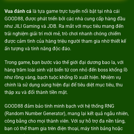
Vua đánh cá
là tựa game trực tuyến nổi bật tại nhà cái
GOOD88, được phát triển bởi các nhà cung cấp hàng đầu
như JILI Gaming và JDB. Ra mắt với mục tiêu mang đến
trải nghiệm giải trí mới mẻ, trò chơi nhanh chóng chiếm
được cảm tình của hàng triệu người tham gia nhờ thiết kế
ấn tượng và tính năng độc đáo.
Trong game, bạn bước vào thế giới đại dương bao la, với
hàng trăm loài sinh vật biển từ con nhỏ đến boss khổng lồ
như rồng vàng, bạch tuộc khổng lồ xuất hiện. Nhiệm vụ
chính là sử dụng súng hiện đại để tiêu diệt mục tiêu, thu
thập xu và đổi thành tiền mặt.
GOOD88 đảm bảo tính minh bạch với hệ thống RNG
(Random Number Generator), mang lại kết quả ngẫu nhiên,
công bằng cho mọi thành viên. Với sự hỗ trợ đa nền tảng,
bạn có thể tham gia trên điện thoại, máy tính bảng hoặc