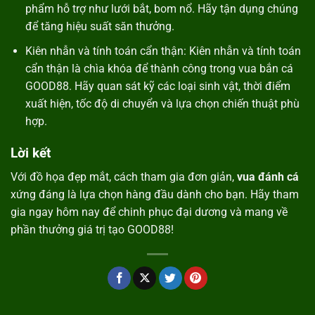
phẩm hỗ trợ như lưới bắt, bom nổ. Hãy tận dụng chúng
để tăng hiệu suất săn thưởng.
Kiên nhẫn và tính toán cẩn thận: Kiên nhẫn và tính toán
cẩn thận là chìa khóa để thành công trong vua bắn cá
GOOD88. Hãy quan sát kỹ các loại sinh vật, thời điểm
xuất hiện, tốc độ di chuyển và lựa chọn chiến thuật phù
hợp.
Lời kết
Với đồ họa đẹp mắt, cách tham gia đơn giản,
vua đánh cá
xứng đáng là lựa chọn hàng đầu dành cho bạn. Hãy tham
gia ngay hôm nay để chinh phục đại dương và mang về
phần thưởng giá trị tạo GOOD88!