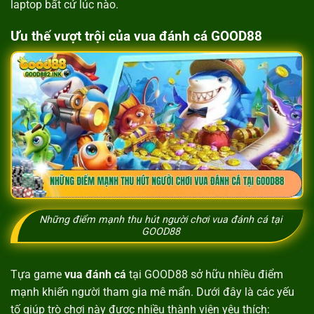
laptop bất cứ lúc nào.
Ưu thế vượt trội của vua đánh cá GOOD88
Những điểm mạnh thu hút người chơi vua đánh cá tại
GOOD88
Tựa game
vua đánh cá
tại GOOD88 sở hữu nhiều điểm
mạnh khiến người tham gia mê mẩn. Dưới đây là các yếu
tố giúp trò chơi này được nhiều thành viên yêu thích: